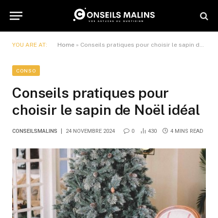
YOU ARE AT:
Home
»
Conseils pratiques pour choisir le sapin de Noël idéal
CONSO
Conseils pratiques pour
choisir le sapin de Noël idéal
CONSEILSMALINS
24 NOVEMBRE 2024
0
430
4 MINS READ