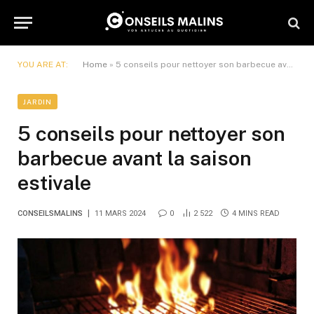
YOU ARE AT:
Home
»
5 conseils pour nettoyer son barbecue avant la saison estivale
JARDIN
5 conseils pour nettoyer son
barbecue avant la saison
estivale
CONSEILSMALINS
11 MARS 2024
0
2 522
4 MINS READ