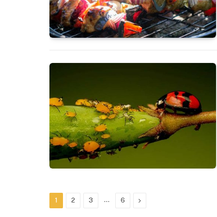
…
Next
1
2
3
6