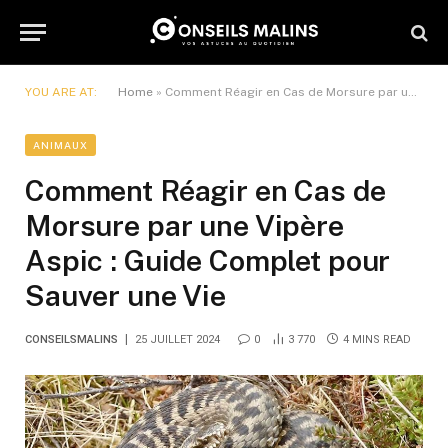
YOU ARE AT:
Home
»
Comment Réagir en Cas de Morsure par une Vipère Aspic : Guide Complet pour Sauver une Vie
ANIMAUX
Comment Réagir en Cas de
Morsure par une Vipère
Aspic : Guide Complet pour
Sauver une Vie
CONSEILSMALINS
25 JUILLET 2024
0
3 770
4 MINS READ