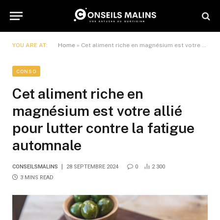
YOU ARE AT:
Home
»
Cet aliment riche en magnésium est votre allié pour lutter contre la fatigue automnale
CONSO
Cet aliment riche en
magnésium est votre allié
pour lutter contre la fatigue
automnale
CONSEILSMALINS
28 SEPTEMBRE 2024
0
2 300
3 MINS READ