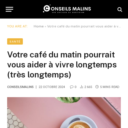
YOU ARE AT:
Home
»
Votre café du matin pourrait vous aider à vivre longtemps (très longtemps)
SANTÉ
Votre café du matin pourrait
vous aider à vivre longtemps
(très longtemps)
CONSEILSMALINS
22 OCTOBRE 2024
0
2 665
5 MINS READ