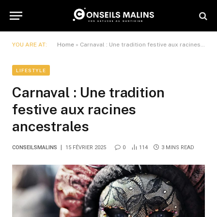
YOU ARE AT:
Home
»
Carnaval : Une tradition festive aux racines ancestrales
LIFESTYLE
Carnaval : Une tradition
festive aux racines
ancestrales
CONSEILSMALINS
15 FÉVRIER 2025
0
114
3 MINS READ