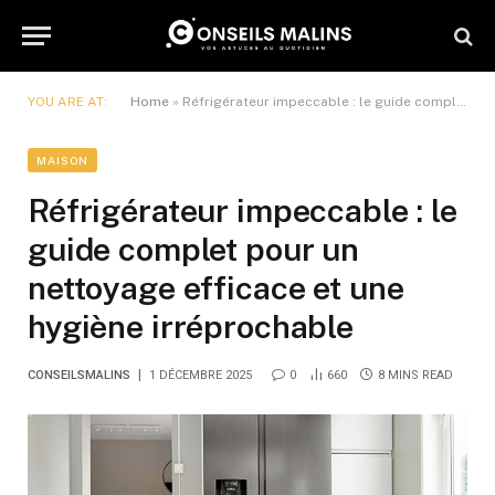
YOU ARE AT:
Home
»
Réfrigérateur impeccable : le guide complet pour un nettoyage efficace et une hygiène irréprochable
MAISON
Réfrigérateur impeccable : le
guide complet pour un
nettoyage efficace et une
hygiène irréprochable
CONSEILSMALINS
1 DÉCEMBRE 2025
0
660
8 MINS READ