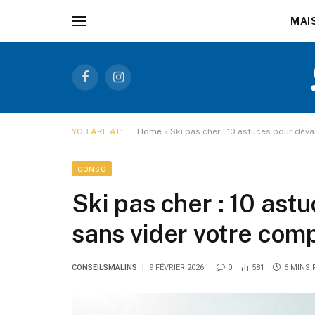
MAI
Facebook
Instagram
YOU ARE AT:
Home
»
Ski pas cher : 10 astuces pour dév
CONSO
Ski pas cher : 10 ast
sans vider votre com
CONSEILSMALINS
9 FÉVRIER 2026
0
581
6 MINS 