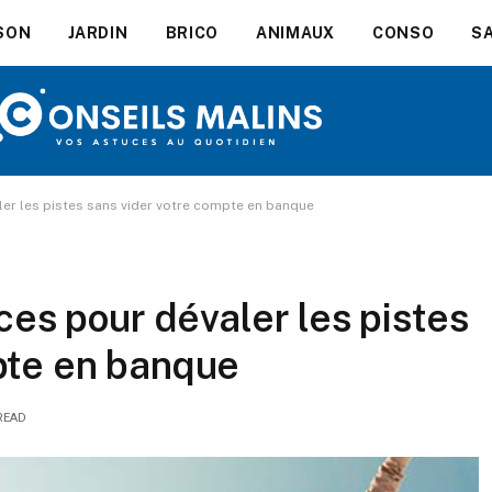
SON
JARDIN
BRICO
ANIMAUX
CONSO
S
aler les pistes sans vider votre compte en banque
uces pour dévaler les pistes
pte en banque
READ