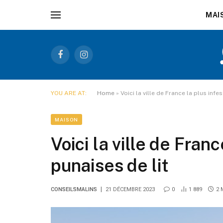
MAI
Facebook
Instagram
YOU ARE AT:
Home
»
Voici la ville de France la plus infe
MAISON
Voici la ville de Fran
punaises de lit
CONSEILSMALINS
21 DÉCEMBRE 2023
0
1 889
2 