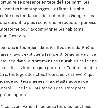
e portuaire se présente en tête de liste parmi les
es insectes hématophages », affirmait le site
u côté des tendances de recherches Google. Les
eux qui ont le plus recherché la requête « punaise
e plateforme pour accompagner les habitants
our. C’est dire !
é par une infestation, dans les Bouches-du-Rhône
punaise », avait expliqué à France 3 Régions Maurice
cialisée dans le traitement des nuisibles de la cité
de lit s’invitent un peu partout. « Tout l’ensemble
ro, les loges des chauffeurs, où c’est avéré que
a jusque sur leurs sièges », a détaillé auprès de
général FO de la RTM (Réseau des Transports
e préoccupante.
e Nice, Lyon, Paris et Toulouse les plus touchées.