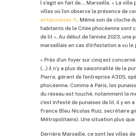
l s’agit en fait de… Marseille. « La vill
villes où l’on observe la présence de c
antipunaises.fr
. Même son de cloche d
habitants de la Citée phocéenne sont c
de lit ». Au début de l’année 2023, un
marseillais en cas d’infestation a vu le j
« Près d’un foyer sur cinq est concern
(…) il n’y a plus de saisonnalité de la 
Pierre, gérant de l’entreprise A3DS, spé
phocéenne. Comme à Paris, les punaises 
du réseau est touché, notamment le mét
c’est infesté de punaises de lit, il y en 
France Bleu Nicolas Ruiz, secrétaire 
Métropolitains). Une situation plus qu
Derrière Marseille, ce sont les villes d