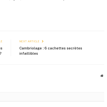
LE
NEXT ARTICLE
us
Cambriolage : 6 cachettes secrètes
 ?
infaillibles
We