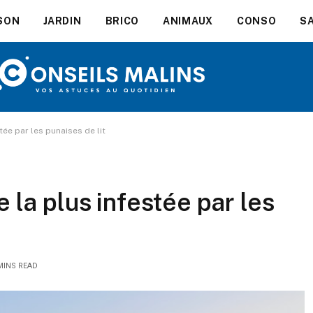
SON
JARDIN
BRICO
ANIMAUX
CONSO
S
stée par les punaises de lit
ce la plus infestée par les
MINS READ