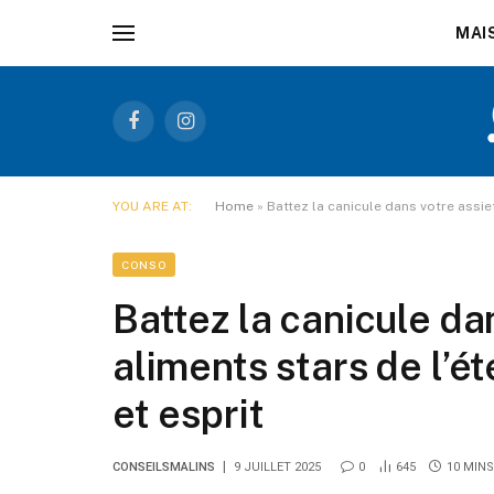
MAI
Facebook
Instagram
YOU ARE AT:
Home
»
Battez la canicule dans votre assiet
CONSO
Battez la canicule dan
aliments stars de l’ét
et esprit
CONSEILSMALINS
9 JUILLET 2025
0
645
10 MIN