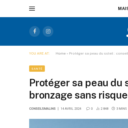
MAI
Facebook
Instagram
YOU ARE AT:
Home
»
Protéger sa peau du soleil : conse
SANTÉ
Protéger sa peau du so
bronzage sans risque
CONSEILSMALINS
14 AVRIL 2024
0
2 848
3 MINS