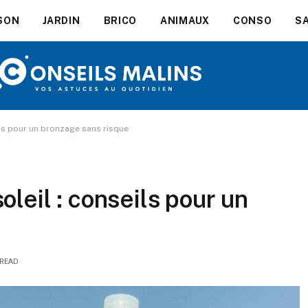
SON
JARDIN
BRICO
ANIMAUX
CONSO
S
ils pour un bronzage sans risque
leil : conseils pour un
 READ