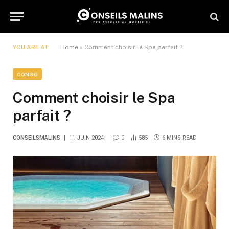
YOU ARE AT:
Home
»
Comment choisir le Spa parfait ?
CONSO
Comment choisir le Spa
parfait ?
CONSEILSMALINS
11 JUIN 2024
0
585
6 MINS READ