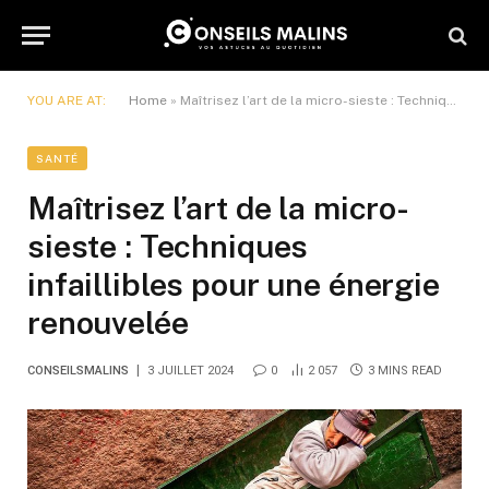
YOU ARE AT:
Home
»
Maîtrisez l’art de la micro-sieste : Techniques infaillibles pour une énergie renouvelée
SANTÉ
Maîtrisez l’art de la micro-
sieste : Techniques
infaillibles pour une énergie
renouvelée
CONSEILSMALINS
3 JUILLET 2024
0
2 057
3 MINS READ