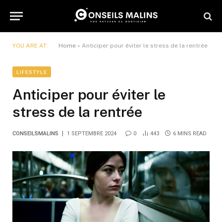
YOU ARE AT:
Home
»
Anticiper pour éviter le stress de la rentrée
LIFESTYLE
Anticiper pour éviter le
stress de la rentrée
CONSEILSMALINS
1 SEPTEMBRE 2024
0
443
6 MINS READ