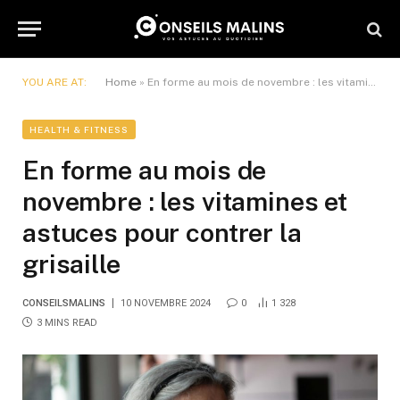
YOU ARE AT:
Home
»
En forme au mois de novembre : les vitamines et astuces pour contrer la grisaille
HEALTH & FITNESS
En forme au mois de
novembre : les vitamines et
astuces pour contrer la
grisaille
CONSEILSMALINS
10 NOVEMBRE 2024
0
1 328
3 MINS READ