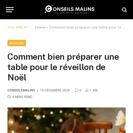
YOU ARE AT:
Home
»
Comment bien préparer une table pour le réveillon de Noël
MAISON
Comment bien préparer une
table pour le réveillon de
Noël
CONSEILSMALINS
15 DÉCEMBRE 2024
0
1 406
4 MINS READ