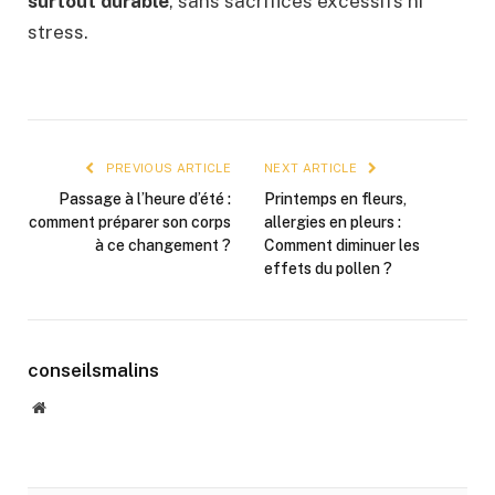
surtout durable
, sans sacrifices excessifs ni
stress.
PREVIOUS ARTICLE
NEXT ARTICLE
Passage à l’heure d’été :
Printemps en fleurs,
comment préparer son corps
allergies en pleurs :
à ce changement ?
Comment diminuer les
effets du pollen ?
conseilsmalins
Website