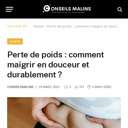
YOU ARE AT:
Home
»
Perte de poids : comment maigrir en douceur et durablement ?
SANTÉ
Perte de poids : comment
maigrir en douceur et
durablement ?
CONSEILSMALINS
23 MARS 2025
0
761
4 MINS READ