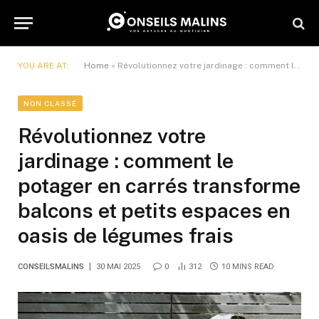
YOU ARE AT:
Home
»
Révolutionnez votre jardinage : comment le potager en carrés transforme balcons et petits espaces en oasis de légumes frais
NON CLASSÉ
Révolutionnez votre
jardinage : comment le
potager en carrés transforme
balcons et petits espaces en
oasis de légumes frais
CONSEILSMALINS
30 MAI 2025
0
312
10 MINS READ