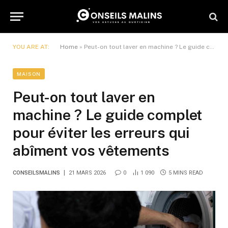
YOU ARE AT:
Home
»
Peut-on tout laver en machine ? Le guide complet pour éviter les erreurs qui abîment vos vêtements
MAISON
Peut-on tout laver en
machine ? Le guide complet
pour éviter les erreurs qui
abîment vos vêtements
CONSEILSMALINS
21 MARS 2026
0
1 090
5 MINS READ