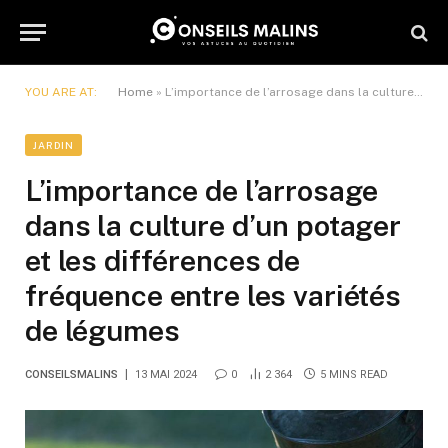
YOU ARE AT:
Home
»
L’importance de l’arrosage dans la culture d’un potager et les différences de fréquence entre les variétés de légumes
JARDIN
L’importance de l’arrosage
dans la culture d’un potager
et les différences de
fréquence entre les variétés
de légumes
CONSEILSMALINS
13 MAI 2024
0
2 364
5 MINS READ