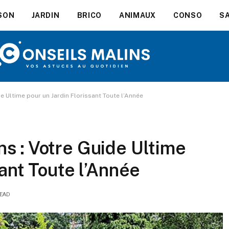
SON
JARDIN
BRICO
ANIMAUX
CONSO
S
e Ultime pour un Jardin Florissant Toute l’Année
s : Votre Guide Ultime
sant Toute l’Année
READ