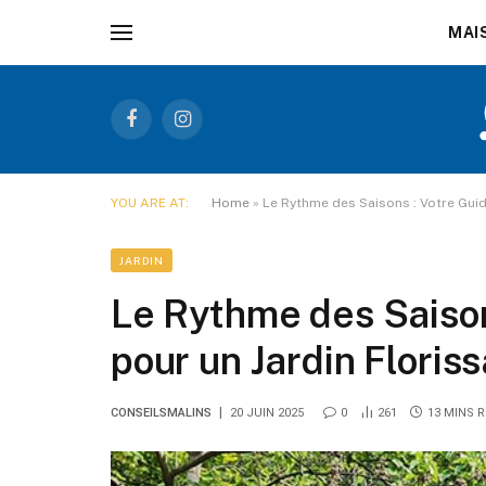
MAI
Facebook
Instagram
YOU ARE AT:
Home
»
Le Rythme des Saisons : Votre Guid
JARDIN
Le Rythme des Saison
pour un Jardin Floris
CONSEILSMALINS
20 JUIN 2025
0
261
13 MINS 