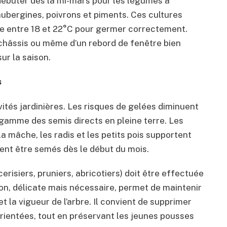
débuter dès la mi-mars pour les légumes à
ubergines, poivrons et piments. Ces cultures
e entre 18 et 22°C pour germer correctement.
n châssis ou même d’un rebord de fenêtre bien
ur la saison.
s
vités jardinières. Les risques de gelées diminuent
gamme des semis directs en pleine terre. Les
 mâche, les radis et les petits pois supportent
ent être semés dès le début du mois.
cerisiers, pruniers, abricotiers) doit être effectuée
on, délicate mais nécessaire, permet de maintenir
 et la vigueur de l’arbre. Il convient de supprimer
rientées, tout en préservant les jeunes pousses