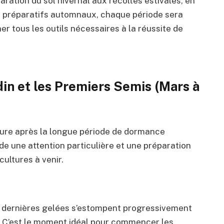
aration du sol hivernal aux récoltes estivales, en
es préparatifs automnaux, chaque période sera
r tous les outils nécessaires à la réussite de
din et les Premiers Semis (Mars à
ture après la longue période de dormance
de une attention particulière et une préparation
ultures à venir.
les dernières gelées s’estompent progressivement
. C’est le moment idéal pour commencer les