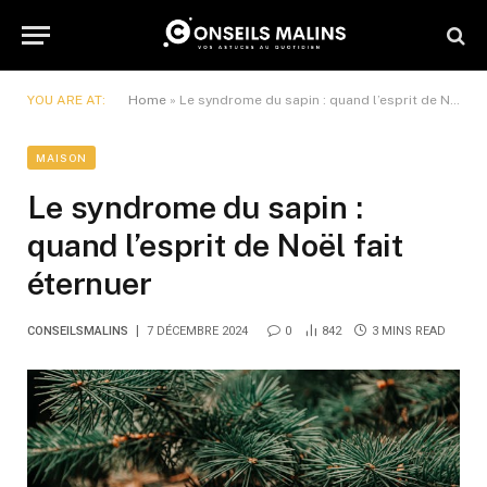
YOU ARE AT:
Home
»
Le syndrome du sapin : quand l’esprit de Noël fait éternuer
MAISON
Le syndrome du sapin :
quand l’esprit de Noël fait
éternuer
CONSEILSMALINS
7 DÉCEMBRE 2024
0
842
3 MINS READ