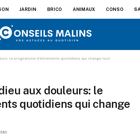
SON
JARDIN
BRICO
ANIMAUX
CONSO
S
leurs: le programme d’étirements quotidiens qui change tout
dieu aux douleurs: le
nts quotidiens qui change
READ