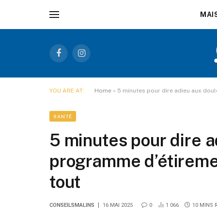
MAI
Facebook
Instagram
YOU ARE AT:
Home
»
5 minutes pour dire adieu aux dou
SANTÉ
5 minutes pour dire a
programme d’étireme
tout
CONSEILSMALINS
16 MAI 2025
0
1 066
10 MINS 