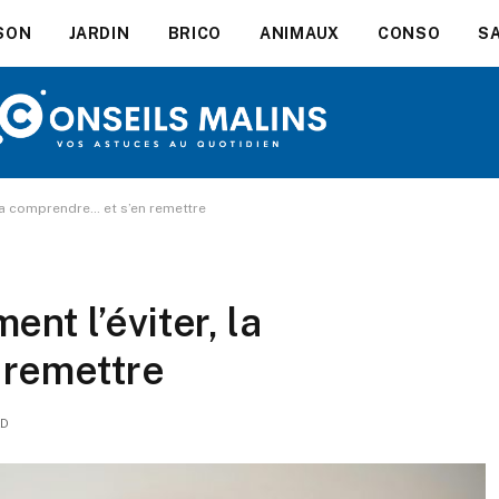
SON
JARDIN
BRICO
ANIMAUX
CONSO
S
 la comprendre… et s’en remettre
nt l’éviter, la
 remettre
AD