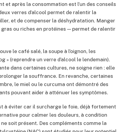
 et après la consommation est l’un des conseils
 deux verres d’alcool permet de ralentir la
ailler, et de compenser la déshydratation. Manger
 gras ou riches en protéines — permet de ralentir
uve le café salé, la soupe à l’oignon, les
og » (reprendre un verre d’alcool le lendemain).
te dans certaines cultures, ne soigne rien : elle
prolonger la souffrance. En revanche, certaines
mbre, le miel ou le curcuma ont démontré des
dants pouvant aider à atténuer les symptômes.
à éviter car il surcharge le foie, déjà fortement
ternative pour calmer les douleurs, à condition
e ne soit présent. Des compléments comme la
ylcystéine (NAC) sont étudiés pour leur potentiel