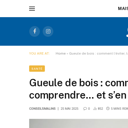
MAI
Facebook
Instagram
YOU ARE AT:
Home
»
Gueule de bois : comment l’éviter,
SANTÉ
Gueule de bois : comme
comprendre… et s’en
CONSEILSMALINS
25 MAI 2025
0
852
5 MINS RE