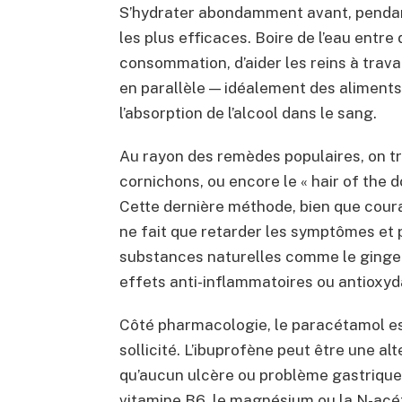
S’hydrater abondamment avant, pendant
les plus efficaces. Boire de l’eau entre
consommation, d’aider les reins à trav
en parallèle — idéalement des aliments
l’absorption de l’alcool dans le sang.
Au rayon des remèdes populaires, on tro
cornichons, ou encore le « hair of the d
Cette dernière méthode, bien que couran
ne fait que retarder les symptômes et 
substances naturelles comme le ginge
effets anti-inflammatoires ou antioxy
Côté pharmacologie, le paracétamol est 
sollicité. L’ibuprofène peut être une al
qu’aucun ulcère ou problème gastriqu
vitamine B6, le magnésium ou la N-acét