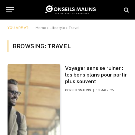
YOU ARE AT:
Home
»
Lifestyle
»
Travel
BROWSING:
TRAVEL
Voyager sans se ruiner :
les bons plans pour partir
plus souvent
CONSEILSMALINS
13 MAI 2025