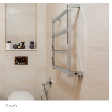
©pexels