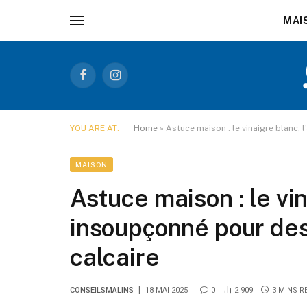
MAI
Facebook
Instagram
YOU ARE AT:
Home
»
Astuce maison : le vinaigre blanc, 
MAISON
Astuce maison : le vina
insoupçonné pour des
calcaire
CONSEILSMALINS
18 MAI 2025
0
2 909
3 MINS R