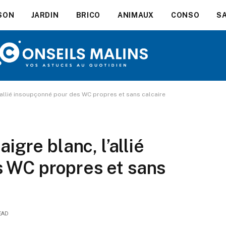
SON
JARDIN
BRICO
ANIMAUX
CONSO
S
l’allié insoupçonné pour des WC propres et sans calcaire
igre blanc, l’allié
 WC propres et sans
EAD