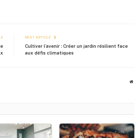
LE
NEXT ARTICLE
se
Cultiver l’avenir : Créer un jardin résilient face
ix
aux défis climatiques
We