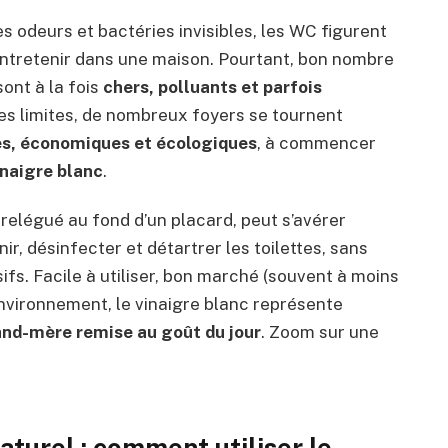
s odeurs et bactéries invisibles, les WC figurent
entretenir dans une maison. Pourtant, bon nombre
ont à la fois
chers, polluants et parfois
es limites, de nombreux foyers se tournent
les, économiques et écologiques
, à commencer
inaigre blanc
.
relégué au fond d’un placard, peut s’avérer
ir, désinfecter et détartrer les toilettes, sans
fs. Facile à utiliser, bon marché (souvent à moins
’environnement, le vinaigre blanc représente
and-mère remise au goût du jour
. Zoom sur une
aturel : comment utiliser le