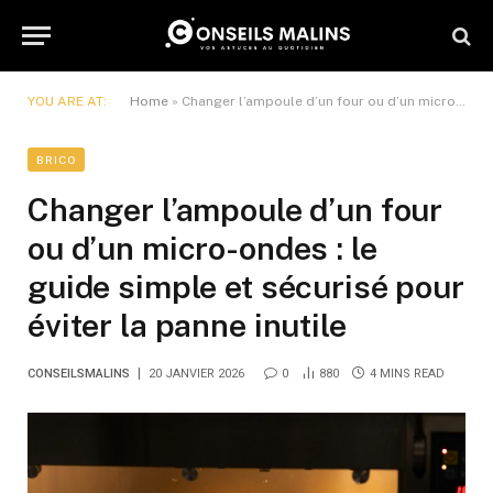
YOU ARE AT:
Home
»
Changer l’ampoule d’un four ou d’un micro-ondes : le guide simple et sécurisé pour éviter la panne inutile
BRICO
Changer l’ampoule d’un four
ou d’un micro-ondes : le
guide simple et sécurisé pour
éviter la panne inutile
CONSEILSMALINS
20 JANVIER 2026
0
880
4 MINS READ